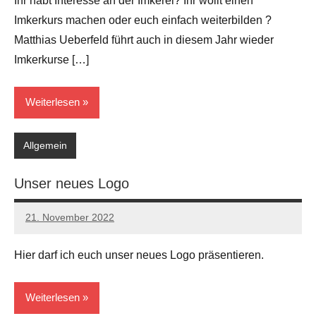
Ihr habt Interesse an der Imkerei? Ihr wollt einen
Imkerkurs machen oder euch einfach weiterbilden ?
Matthias Ueberfeld führt auch in diesem Jahr wieder
Imkerkurse […]
Weiterlesen
Allgemein
Unser neues Logo
21. November 2022
Andreas
Keine
Kommentare
Hier darf ich euch unser neues Logo präsentieren.
Weiterlesen