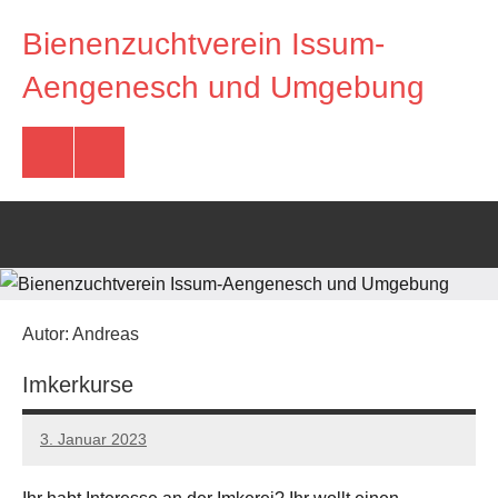
Zum
Bienenzuchtverein Issum-
Inhalt
springen
Imkerverein
Aengenesch und Umgebung
Issum-
Aengenesch
und
Facebook
E-
Umgebung
Mail
Autor:
Andreas
Imkerkurse
3. Januar 2023
Andreas
Keine
Kommentare