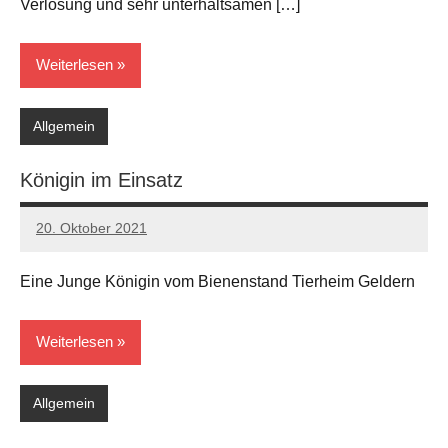
Verlosung und sehr unterhaltsamen […]
Weiterlesen
Allgemein
Königin im Einsatz
20. Oktober 2021
Andreas
Keine
Kommentare
Eine Junge Königin vom Bienenstand Tierheim Geldern
Weiterlesen
Allgemein