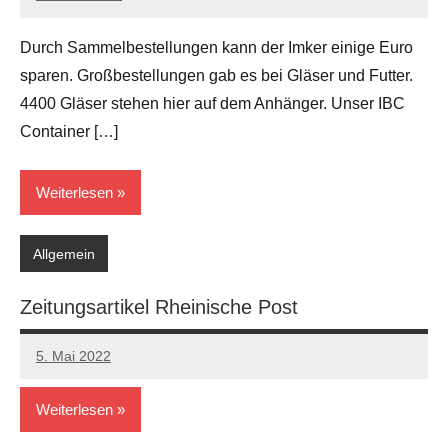
Andreas
Keine
Kommentare
Durch Sammelbestellungen kann der Imker einige Euro
sparen. Großbestellungen gab es bei Gläser und Futter.
4400 Gläser stehen hier auf dem Anhänger. Unser IBC
Container […]
Weiterlesen
Allgemein
Zeitungsartikel Rheinische Post
5. Mai 2022
Andreas
Keine
Kommentare
Weiterlesen