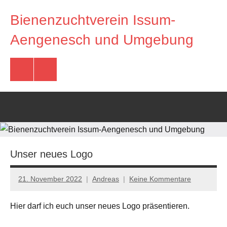
Zum
Bienenzuchtverein Issum-
Inhalt
springen
Imkerverein
Aengenesch und Umgebung
Issum-
Aengenesch
und
Facebook
E-
Umgebung
Mail
Unser neues Logo
21. November 2022
Andreas
Keine Kommentare
Hier darf ich euch unser neues Logo präsentieren.