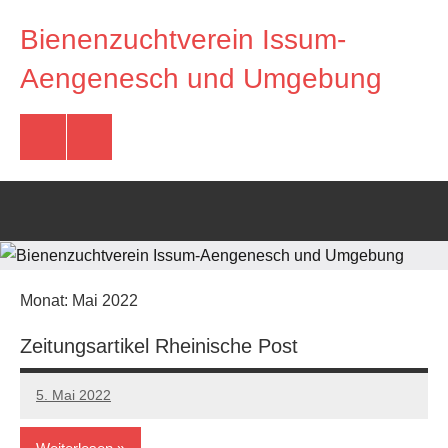
Zum
Bienenzuchtverein Issum-
Inhalt
springen
Imkerverein
Aengenesch und Umgebung
Issum-
Aengenesch
und
Facebook
E-
Umgebung
Mail
Monat:
Mai 2022
Zeitungsartikel Rheinische Post
5. Mai 2022
Andreas
Keine
Kommentare