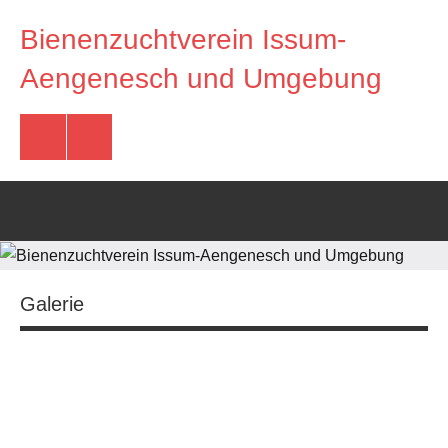
Zum
Bienenzuchtverein Issum-
Inhalt
springen
Imkerverein
Aengenesch und Umgebung
Issum-
Aengenesch
und
Facebook
E-
Umgebung
Mail
Galerie