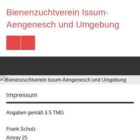
Zum
Bienenzuchtverein Issum-
Inhalt
springen
Imkerverein
Aengenesch und Umgebung
Issum-
Aengenesch
und
Facebook
E-
Umgebung
Mail
Impressum
Angaben gemäß § 5 TMG
Frank Schulz
Amray 25