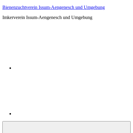
Zum
Bienenzuchtverein Issum-Aengenesch und Umgebung
Inhalt
Imkerverein Issum-Aengenesch und Umgebung
springen
Facebook
E-
Mail